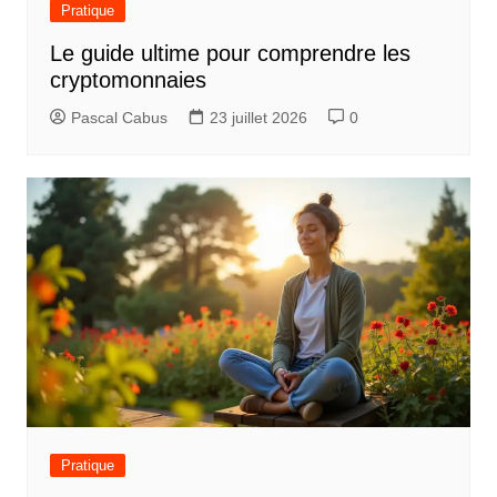
d
Pratique
e
Le guide ultime pour comprendre les
l
cryptomonnaies
’
Pascal Cabus
23 juillet 2026
0
a
r
t
i
c
l
e
Pratique