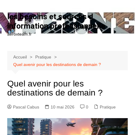
Aller au contenu
les besoins et sources d
information professionnelle
aeroxteam.fr
Accueil
Pratique
Quel avenir pour les destinations de demain ?
Quel avenir pour les
destinations de demain ?
Pascal Cabus
10 mai 2026
0
Pratique