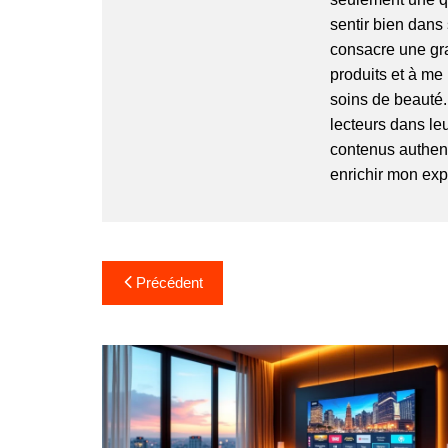
sentir bien dans 
consacre une gr
produits et à me
soins de beauté
lecteurs dans leu
contenus authenti
enrichir mon exp
N
Précédent
a
v
i
g