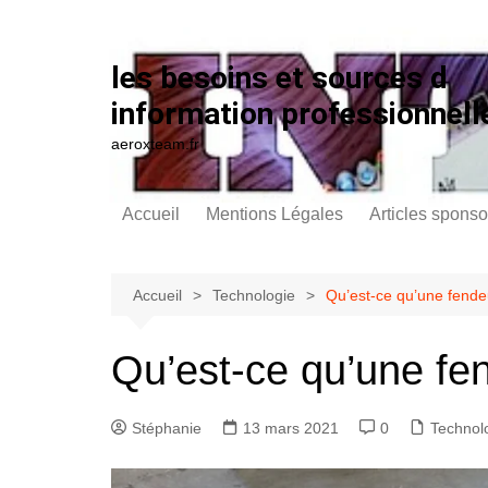
Aller au contenu
les besoins et sources d
information professionnell
aeroxteam.fr
Accueil
Mentions Légales
Articles sponso
Accueil
Technologie
Qu’est-ce qu’une fende
Qu’est-ce qu’une fe
Stéphanie
13 mars 2021
0
Technol