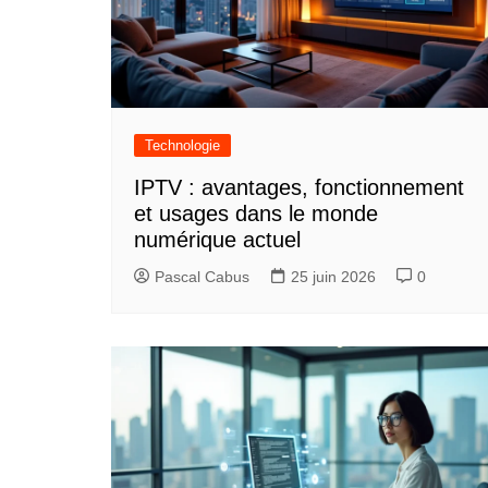
a
t
i
o
Technologie
n
IPTV : avantages, fonctionnement
et usages dans le monde
d
numérique actuel
e
Pascal Cabus
25 juin 2026
0
l
’
a
r
t