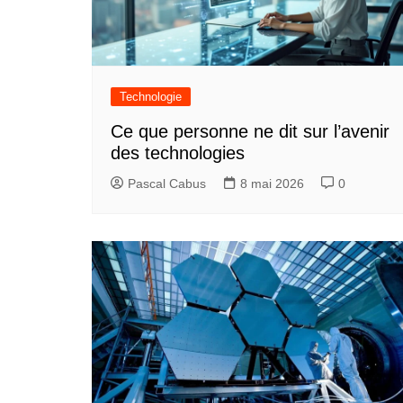
i
c
l
Technologie
e
Ce que personne ne dit sur l’avenir
des technologies
Pascal Cabus
8 mai 2026
0