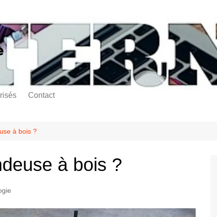
e
risés
Contact
use à bois ?
ndeuse à bois ?
ogie