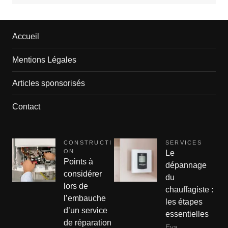
Accueil
Mentions Légales
Articles sponsorisés
Contact
CONSTRUCTI
SERVICES
ON
Le
Points à
dépannage
considérer
du
lors de
chauffagiste :
l’embauche
les étapes
d’un service
essentielles
de réparation
Eva