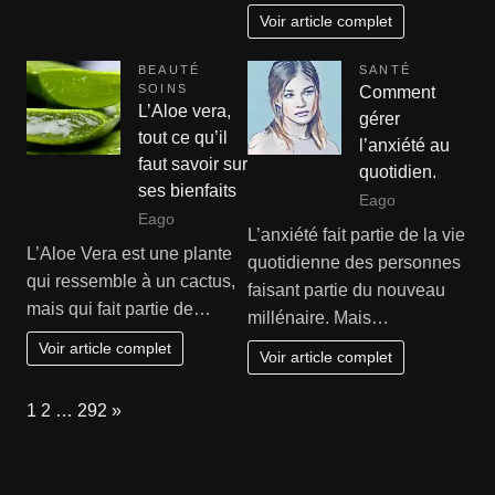
Voir article complet
BEAUTÉ
SANTÉ
SOINS
Comment
L’Aloe vera,
gérer
tout ce qu’il
l’anxiété au
faut savoir sur
quotidien.
ses bienfaits
Eago
Eago
L’anxiété fait partie de la vie
L’Aloe Vera est une plante
quotidienne des personnes
qui ressemble à un cactus,
faisant partie du nouveau
mais qui fait partie de…
millénaire. Mais…
Voir article complet
Voir article complet
Page:
Next
1
2
…
292
»