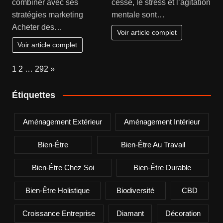
combiner avec ses
cesse, le stress et l’agitation
stratégies marketing
mentale sont…
Acheter des…
Voir article complet
Voir article complet
Page:
Next
1
2
…
292
»
Étiquettes
Aménagement Extérieur
Aménagement Intérieur
Bien-Être
Bien-Être Au Travail
Bien-Être Chez Soi
Bien-Être Durable
Bien-Être Holistique
Biodiversité
CBD
Croissance Entreprise
Diamant
Décoration