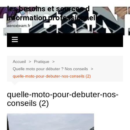
Aller
les besoins et sources d
au
information professionnelle
contenu
aeroxteam.fr
Accueil
Pratique
Quelle moto pour débuter ? Nos conseils
quelle-moto-pour-debuter-nos-conseils (2)
quelle-moto-pour-debuter-nos-
conseils (2)