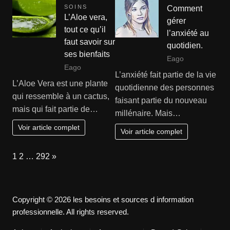
SOINS
Comment
L’Aloe vera,
gérer
tout ce qu’il
l’anxiété au
faut savoir sur
quotidien.
ses bienfaits
Eago
Eago
L’anxiété fait partie de la vie
L’Aloe Vera est une plante
quotidienne des personnes
qui ressemble à un cactus,
faisant partie du nouveau
mais qui fait partie de…
millénaire. Mais…
Voir article complet
Voir article complet
Page:
Next
1
2
…
292
»
Copyright © 2026 les besoins et sources d information
professionnelle. All rights reserved.