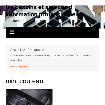
Aller
les besoins et sources d
au
information professionnelle
contenu
aeroxteam.fr
Accueil
Pratique
Pourquoi vous devriez toujours avoir un mini couteau sur
vos clés
mini couteau
mini couteau