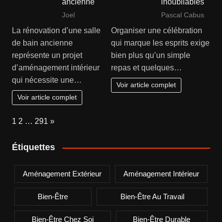
ancienne
inoubliables
Joel
Pascal Cabus
La rénovation d’une salle
Organiser une célébration
de bain ancienne
qui marque les esprits exige
représente un projet
bien plus qu’un simple
d’aménagement intérieur
repas et quelques…
qui nécessite une…
Voir article complet
Voir article complet
Page:
Next
1
2
…
291
»
Étiquettes
Aménagement Extérieur
Aménagement Intérieur
Bien-Être
Bien-Être Au Travail
Bien-Être Chez Soi
Bien-Être Durable