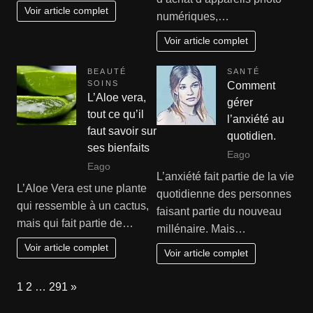
Voir article complet
numériques,…
Voir article complet
BEAUTÉ
SANTÉ
SOINS
Comment
L’Aloe vera,
gérer
tout ce qu’il
l’anxiété au
faut savoir sur
quotidien.
ses bienfaits
Eago
Eago
L’anxiété fait partie de la vie
L’Aloe Vera est une plante
quotidienne des personnes
qui ressemble à un cactus,
faisant partie du nouveau
mais qui fait partie de…
millénaire. Mais…
Voir article complet
Voir article complet
Page:
Next
1
2
…
291
»