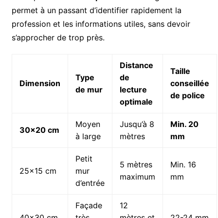
permet à un passant d’identifier rapidement la
profession et les informations utiles, sans devoir
s’approcher de trop près.
Distance
Taille
Type
de
Dimension
conseillée
de mur
lecture
de police
optimale
Moyen
Jusqu’à 8
Min. 20
30×20 cm
à large
mètres
mm
Petit
5 mètres
Min. 16
25×15 cm
mur
maximum
mm
d’entrée
Façade
12
40×30 cm
très
mètres et
22-24 mm