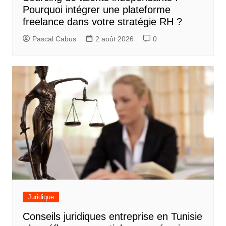
l
Pourquoi intégrer une plateforme
’
freelance dans votre stratégie RH ?
a
Pascal Cabus
2 août 2026
0
r
t
i
c
l
e
Juridique
Conseils juridiques entreprise en Tunisie