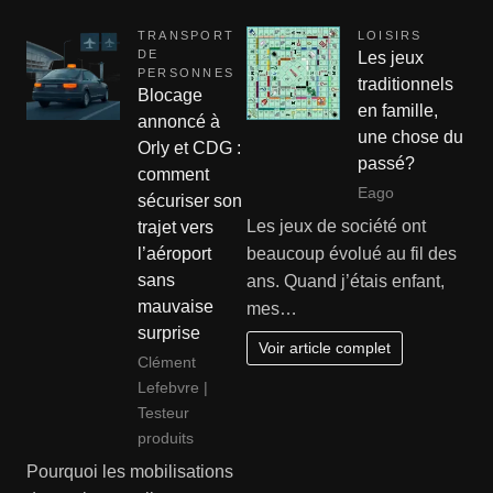
TRANSPORT
LOISIRS
DE
Les jeux
PERSONNES
traditionnels
Blocage
en famille,
annoncé à
une chose du
Orly et CDG :
passé?
comment
Eago
sécuriser son
Les jeux de société ont
trajet vers
l’aéroport
beaucoup évolué au fil des
sans
ans. Quand j’étais enfant,
mauvaise
mes…
surprise
Voir article complet
Clément
Lefebvre |
Testeur
produits
Pourquoi les mobilisations