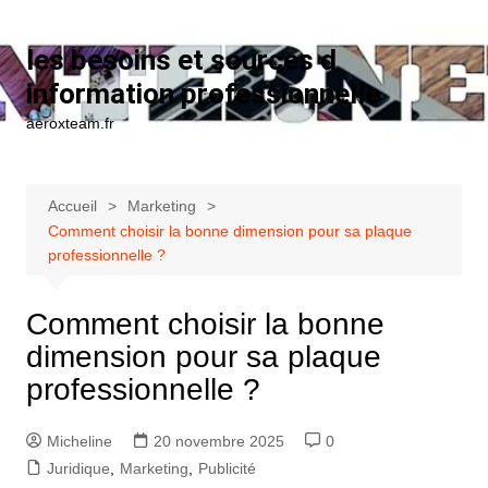
Aller au contenu
les besoins et sources d
information professionnelle
aeroxteam.fr
Accueil
Marketing
Comment choisir la bonne dimension pour sa plaque
professionnelle ?
Comment choisir la bonne
dimension pour sa plaque
professionnelle ?
Micheline
20 novembre 2025
0
Juridique
,
Marketing
,
Publicité