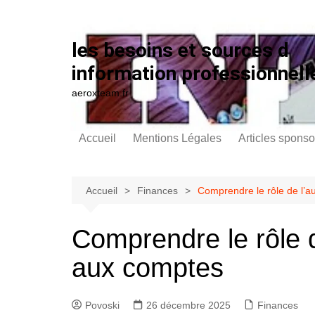
Aller au contenu
les besoins et sources d
information professionnell
aeroxteam.fr
Accueil
Mentions Légales
Articles sponso
Accueil
Finances
Comprendre le rôle de l’a
Comprendre le rôle d
aux comptes
Povoski
26 décembre 2025
Finances