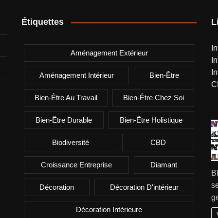
Étiquettes
L
I
Aménagement Extérieur
I
I
Aménagement Intérieur
Bien-Être
C
Bien-Être Au Travail
Bien-Être Chez Soi
Bien-Être Durable
Bien-Être Holistique
Biodiversité
CBD
Croissance Entreprise
Diamant
B
se
Décoration
Décoration D'intérieur
g
Décoration Intérieure