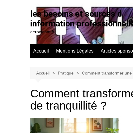
Aller
au
les besoins et sources d
contenu
information professionnell
aeroxteam.fr
Accueil
Mentions Légales
Articles sponso
Accueil
Pratique
Comment transformer une ma
Comment transforme
de tranquillité ?