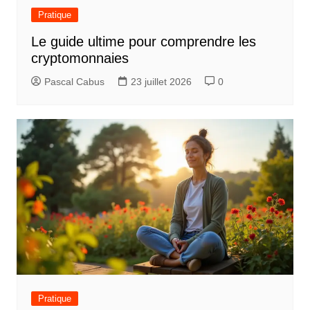
d
Pratique
e
Le guide ultime pour comprendre les
l
cryptomonnaies
’
Pascal Cabus
23 juillet 2026
0
a
r
t
i
c
l
e
Pratique