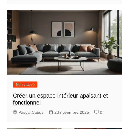
i
o
n
d
e
l
’
a
r
t
Non classé
i
Créer un espace intérieur apaisant et
c
fonctionnel
l
Pascal Cabus
23 novembre 2025
0
e