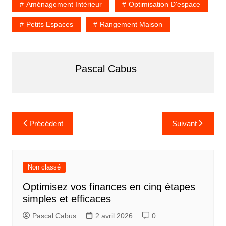
Aménagement Intérieur
Optimisation D'espace
Petits Espaces
Rangement Maison
Pascal Cabus
N
Précédent
Suivant
a
v
i
Non classé
g
Optimisez vos finances en cinq étapes
a
simples et efficaces
t
Pascal Cabus
2 avril 2026
0