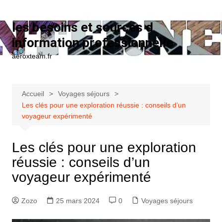
Aller au contenu
les besoins et sources d
information professionnelle
aeroxteam.fr
Accueil
Voyages séjours
Les clés pour une exploration réussie : conseils d’un
voyageur expérimenté
Les clés pour une exploration
réussie : conseils d’un
voyageur expérimenté
Zozo
25 mars 2024
0
Voyages séjours