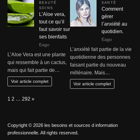
BEAUTÉ
SANTÉ
SOINS
Comment
L’Aloe vera,
gérer
tout ce qu’il
l’anxiété au
faut savoir sur
quotidien.
ses bienfaits
Eago
Eago
L’anxiété fait partie de la vie
L’Aloe Vera est une plante
quotidienne des personnes
qui ressemble à un cactus,
faisant partie du nouveau
mais qui fait partie de…
millénaire. Mais…
Voir article complet
Voir article complet
Page:
Next
1
2
…
292
»
Copyright © 2026 les besoins et sources d information
professionnelle. All rights reserved.