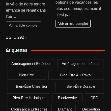
options de vacances les
le vélo de notre tendre
plus économiques, mais il
enfance se remet dans
n’est pas…
l’air…
Voir article complet
Voir article complet
Page:
Next
1
2
…
292
»
Étiquettes
Aménagement Extérieur
Aménagement Intérieur
Bien-Être
Bien-Être Au Travail
Bien-Être Chez Soi
Bien-Être Durable
Bien-Être Holistique
Biodiversité
CBD
Croissance Entreprise
Diamant
Décoration