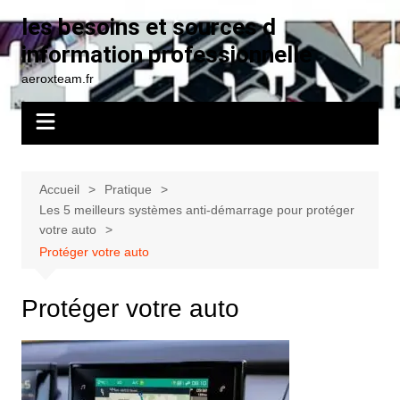
Aller
les besoins et sources d
au
information professionnelle
contenu
aeroxteam.fr
Accueil
Pratique
Les 5 meilleurs systèmes anti-démarrage pour protéger
votre auto
Protéger votre auto
Protéger votre auto