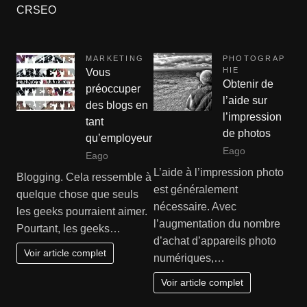
CRSEO
MARKETING
PHOTOGRAP
HIE
Vous
Obtenir de
préoccuper
l’aide sur
des blogs en
l’impression
tant
de photos
qu’employeur
Eago
Eago
L’aide à l’impression photo
Blogging. Cela ressemble à
est généralement
quelque chose que seuls
nécessaire. Avec
les geeks pourraient aimer.
l’augmentation du nombre
Pourtant, les geeks…
d’achat d’appareils photo
Voir article complet
numériques,…
Voir article complet