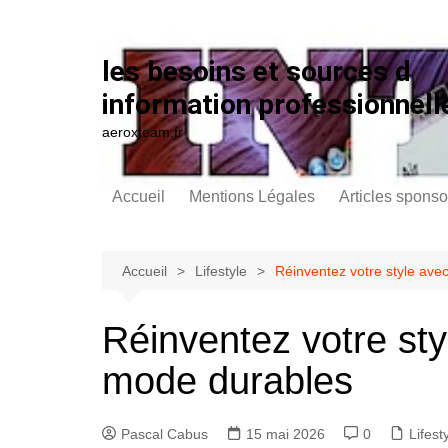
Aller au contenu
les besoins et sources d
information professionnell
aeroxteam.fr
Accueil
Mentions Légales
Articles sponso
Accueil
Lifestyle
Réinventez votre style av
Réinventez votre st
mode durables
Pascal Cabus
15 mai 2026
0
Lifest