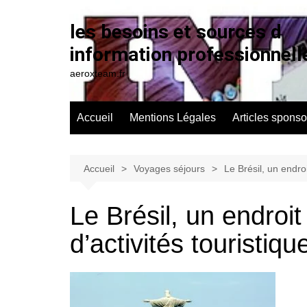
Aller
au
les besoins et sources d
contenu
information professionnell
aeroxteam.fr
Accueil
Mentions Légales
Articles sponso
Accueil
Voyages séjours
Le Brésil, un endroi
Le Brésil, un endroit
d’activités touristiqu