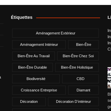
Étiquettes
L
I
Aménagement Extérieur
I
I
Aménagement Intérieur
Bien-Être
C
Bien-Être Au Travail
Bien-Être Chez Soi
Bien-Être Durable
Bien-Être Holistique
a
Biodiversité
CBD
Croissance Entreprise
Diamant
B
se
Décoration
Décoration D'intérieur
g