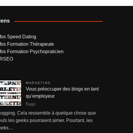
iens
nfos Speed Dating
nfos Formation Thérapeute
nfos Formation Psychopraticien
RSEO
MARKETING
Vous préoccuper des blogs en tant
qu’employeur
Eago
logging. Cela ressemble à quelque chose que
uls les geeks pourraient aimer. Pourtant, les
eeks…