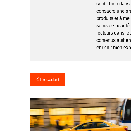
sentir bien dans 
consacre une gr
produits et à me
soins de beauté
lecteurs dans leu
contenus authenti
enrichir mon exp
Navigation
Précédent
de
l’article