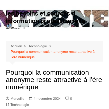
Aller au contenu
les besoins et sources d
information professionnelle
aeroxteam.fr
Accueil
Technologie
Pourquoi la communication anonyme reste attractive à
l’ère numérique
Pourquoi la communication
anonyme reste attractive à l’ère
numérique
Merveille
4 novembre 2024
0
Technologie