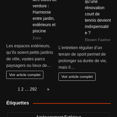
qu’une
verdure :
rénovation
Harmonie
court de
entre jardin,
tennis devient
extérieurs et
indispensabl
piscine
e ?
Zozo
Elowen Faelnor
Les espaces extérieurs,
L’entretien régulier d’un
qu’ils soient petits jardins
terrain de sport permet de
de ville, vastes parcs
prolonger sa durée de vie,
paysagers ou lieux de…
mais il…
Voir article complet
Voir article complet
Page:
1
2
…
292
Next
»
Étiquettes