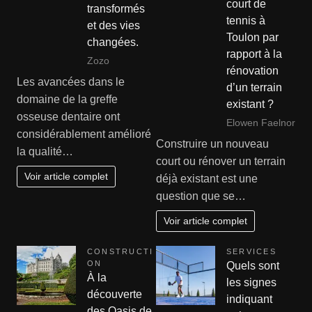
court de
transformés
tennis à
et des vies
Toulon par
changées.
rapport à la
Zozo
rénovation
Les avancées dans le
d’un terrain
domaine de la greffe
existant ?
osseuse dentaire ont
Elowen Faelnor
considérablement amélioré
Construire un nouveau
la qualité…
court ou rénover un terrain
Voir article complet
déjà existant est une
question que se…
Voir article complet
CONSTRUCTI
SERVICES
ON
Quels sont
À la
les signes
découverte
indiquant
des Oasis de