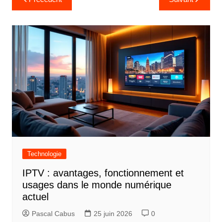
a
v
i
g
a
t
i
o
n
d
Technologie
e
IPTV : avantages, fonctionnement et
l
usages dans le monde numérique
’
actuel
a
Pascal Cabus
25 juin 2026
0