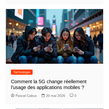
r
t
i
c
l
e
Technologie
Comment la 5G change réellement
l’usage des applications mobiles ?
Pascal Cabus
20 mai 2026
0