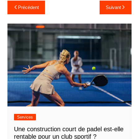
N
Précédent
Suivant
a
v
i
g
a
t
i
o
n
d
e
Services
l
Une construction court de padel est-elle
’
rentable pour un club sportif ?