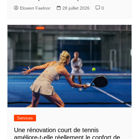
a
Elowen Faelnor
28 juillet 2026
0
r
t
i
c
l
e
Services
Une rénovation court de tennis
améliore-t-elle réellement le confort de