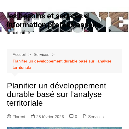
Aller au contenu
les besoins et sources d
information professionnelle
aeroxteam.fr
Accueil
Services
Planifier un développement durable basé sur l’analyse
territoriale
Planifier un développement
durable basé sur l’analyse
territoriale
Florent
25 février 2026
0
Services