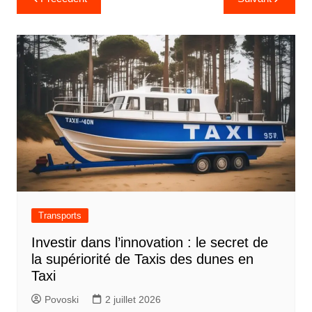
a
v
i
g
a
t
i
o
n
d
Transports
e
Investir dans l’innovation : le secret de
l
la supériorité de Taxis des dunes en
’
Taxi
a
Povoski
2 juillet 2026