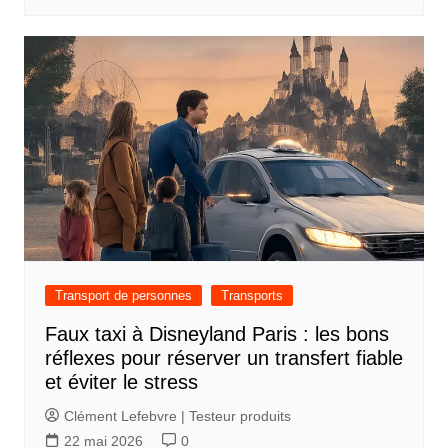
r
t
i
c
l
e
Transport de personnes
Transports
Faux taxi à Disneyland Paris : les bons
réflexes pour réserver un transfert fiable
et éviter le stress
Clément Lefebvre | Testeur produits
22 mai 2026
0