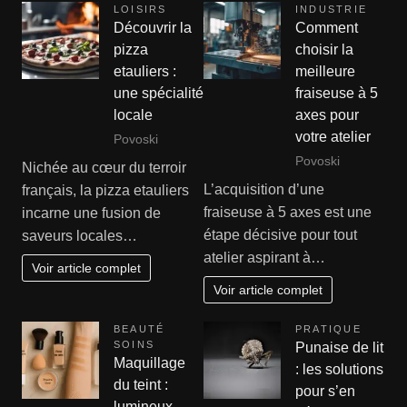
LOISIRS
INDUSTRIE
Découvrir la
Comment
pizza
choisir la
etauliers :
meilleure
une spécialité
fraiseuse à 5
locale
axes pour
votre atelier
Povoski
Povoski
Nichée au cœur du terroir
L’acquisition d’une
français, la pizza etauliers
fraiseuse à 5 axes est une
incarne une fusion de
étape décisive pour tout
saveurs locales…
atelier aspirant à…
Voir article complet
Voir article complet
BEAUTÉ
PRATIQUE
SOINS
Punaise de lit
Maquillage
: les solutions
du teint :
pour s’en
lumineux