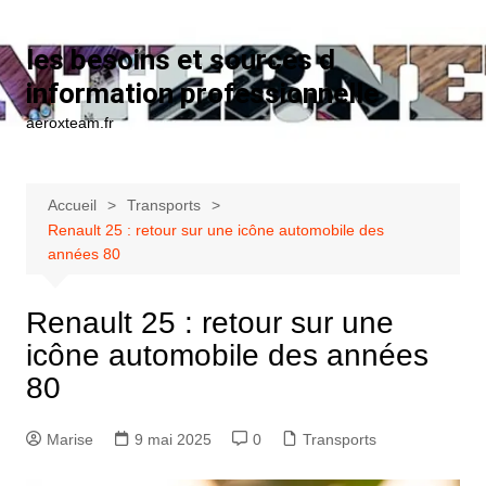
Aller au contenu
les besoins et sources d
information professionnelle
aeroxteam.fr
Accueil
Transports
Renault 25 : retour sur une icône automobile des
années 80
Renault 25 : retour sur une
icône automobile des années
80
Marise
9 mai 2025
0
Transports