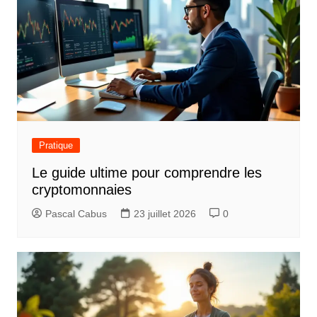
g
a
t
i
o
n
d
Pratique
e
Le guide ultime pour comprendre les
l
cryptomonnaies
’
Pascal Cabus
23 juillet 2026
0
a
r
t
i
c