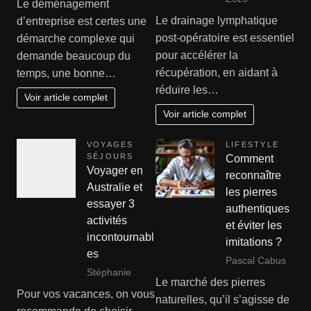
Le déménagement
Le drainage lymphatique
d’entreprise est certes une
post-opératoire est essentiel
démarche complexe qui
pour accélérer la
demande beaucoup du
récupération, en aidant à
temps, une bonne…
réduire les…
Voir article complet
Voir article complet
VOYAGES
LIFESTYLE
SÉJOURS
Comment
Voyager en
reconnaître
Australie et
les pierres
essayer 3
authentiques
activités
et éviter les
incontournabl
imitations ?
es
Pascal Cabus
Stéphanie
Le marché des pierres
Pour vos vacances, on vous
naturelles, qu’il s’agisse de