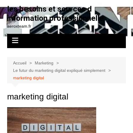
Aller
les besoins et sources d
au
information professionnelle
contenu
aeroxteam.fr
Accueil
Marketing
Le futur du marketing digital expliqué simplement
marketing digital
marketing digital