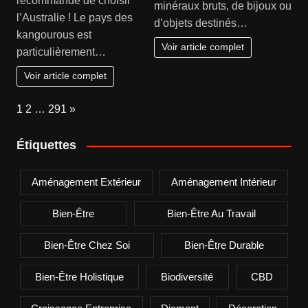
recommande de choisir
minéraux bruts, de bijoux ou
l’Australie ! Le pays des
d’objets destinés…
kangourous est
Voir article complet
particulièrement…
Voir article complet
Page:
Next
1
2
…
291
»
Étiquettes
Aménagement Extérieur
Aménagement Intérieur
Bien-Être
Bien-Être Au Travail
Bien-Être Chez Soi
Bien-Être Durable
Bien-Être Holistique
Biodiversité
CBD