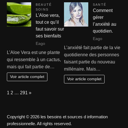
BEAUTÉ
SANTÉ
SOINS
Comment
L’Aloe vera,
gérer
tout ce qu’il
l’anxiété au
faut savoir sur
quotidien.
ses bienfaits
Eago
Eago
L’anxiété fait partie de la vie
L’Aloe Vera est une plante
quotidienne des personnes
qui ressemble à un cactus,
faisant partie du nouveau
mais qui fait partie de…
millénaire. Mais…
Voir article complet
Voir article complet
Page:
Next
1
2
…
291
»
Copyright © 2026 les besoins et sources d information
professionnelle. All rights reserved.