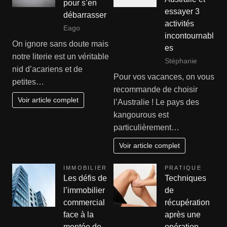
pour s’en
essayer 3
débarrasser
activités
Eago
incontournabl
On ignore sans doute mais
es
notre literie est un véritable
Stéphanie
nid d’acariens et de
Pour vos vacances, on vous
petites…
recommande de choisir
Voir article complet
l’Australie ! Le pays des
kangourous est
particulièrement…
Voir article complet
IMMOBILIER
PRATIQUE
Les défis de
Techniques
l’immobilier
de
commercial
récupération
face à la
après une
montée de
opération