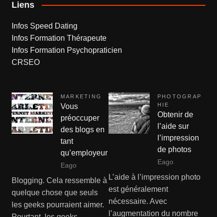
Liens
Infos Speed Dating
Infos Formation Thérapeute
Infos Formation Psychopraticien
CRSEO
MARKETING
PHOTOGRAP
HIE
Vous
Obtenir de
préoccuper
l’aide sur
des blogs en
l’impression
tant
de photos
qu’employeur
Eago
Eago
L’aide à l’impression photo
Blogging. Cela ressemble à
est généralement
quelque chose que seuls
nécessaire. Avec
les geeks pourraient aimer.
l’augmentation du nombre
Pourtant, les geeks…