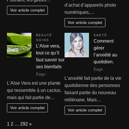
d’achat d’appareils photo
Voir article complet
numériques,…
Voir article complet
BEAUTÉ
SANTÉ
SOINS
Comment
L’Aloe vera,
gérer
tout ce qu’il
l’anxiété au
faut savoir sur
quotidien.
ses bienfaits
Eago
Eago
L’anxiété fait partie de la vie
L’Aloe Vera est une plante
quotidienne des personnes
qui ressemble à un cactus,
faisant partie du nouveau
mais qui fait partie de…
millénaire. Mais…
Voir article complet
Voir article complet
Page:
Next
1
2
…
292
»