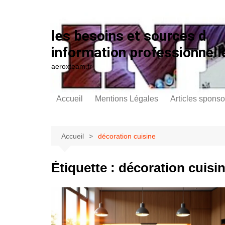
Aller au contenu
les besoins et sources d
information professionnell
aeroxteam.fr
Accueil
Mentions Légales
Articles sponso
Accueil
décoration cuisine
Étiquette :
décoration cuisi