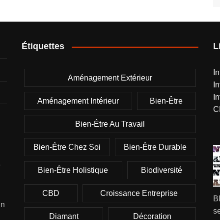
Étiquettes
L
I
Aménagement Extérieur
I
I
Aménagement Intérieur
Bien-Être
C
Bien-Être Au Travail
Bien-Être Chez Soi
Bien-Être Durable
e
Bien-Être Holistique
Biodiversité
CBD
Croissance Entreprise
B
un
se
Diamant
Décoration