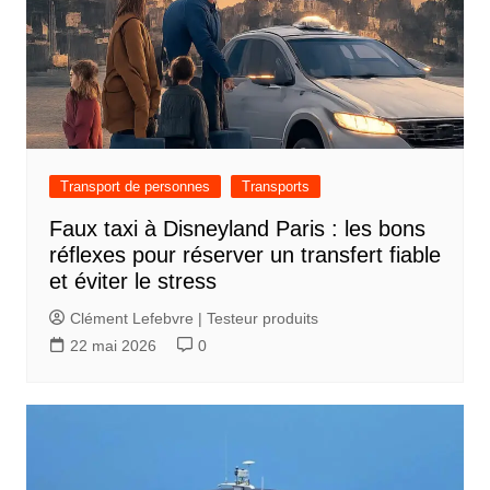
l
e
Transport de personnes
Transports
Faux taxi à Disneyland Paris : les bons
réflexes pour réserver un transfert fiable
et éviter le stress
Clément Lefebvre | Testeur produits
22 mai 2026
0