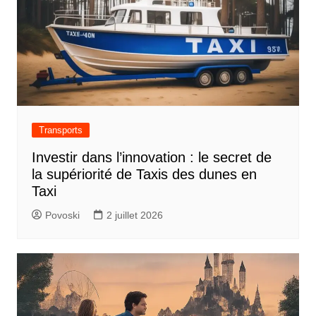
a
t
i
o
n
d
Transports
e
Investir dans l’innovation : le secret de
l
la supériorité de Taxis des dunes en
’
Taxi
a
Povoski
2 juillet 2026
r
t
i
c