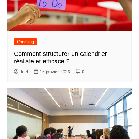
t
i
o
n
d
Coaching
e
Comment structurer un calendrier
l
réaliste et efficace ?
’
Joel
15 janvier 2026
0
a
r
t
i
c
l
e