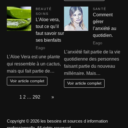
BEAUTÉ
SANTÉ
SOINS
Comment
L’Aloe vera,
gérer
tout ce qu’il
l’anxiété au
faut savoir sur
quotidien.
ses bienfaits
Eago
Eago
L’anxiété fait partie de la vie
L’Aloe Vera est une plante
quotidienne des personnes
qui ressemble à un cactus,
faisant partie du nouveau
mais qui fait partie de…
millénaire. Mais…
Voir article complet
Voir article complet
Page:
1
2
…
292
Next
»
Copyright © 2026 les besoins et sources d information
professionnelle. All rights reserved.