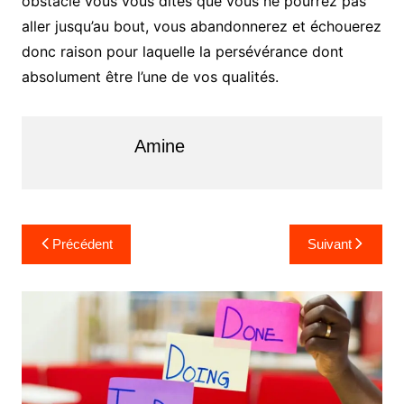
obstacle vous vous dites que vous ne pourrez pas
aller jusqu’au bout, vous abandonnerez et échouerez
donc raison pour laquelle la persévérance dont
absolument être l’une de vos qualités.
Amine
N
Précédent
Suivant
a
v
i
g
a