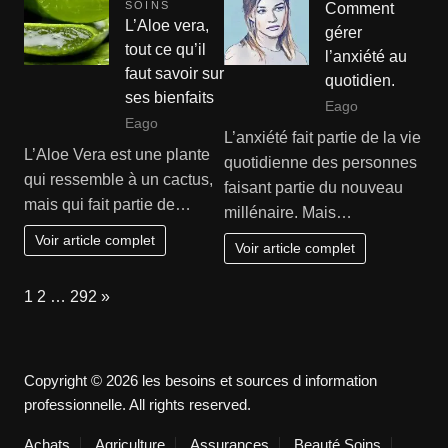
SOINS
Comment
L’Aloe vera,
gérer
tout ce qu’il
l’anxiété au
faut savoir sur
quotidien.
ses bienfaits
Eago
Eago
L’anxiété fait partie de la vie
L’Aloe Vera est une plante
quotidienne des personnes
qui ressemble à un cactus,
faisant partie du nouveau
mais qui fait partie de…
millénaire. Mais…
Voir article complet
Voir article complet
Page:
Next
1
2
…
292
»
Copyright © 2026 les besoins et sources d information
professionnelle. All rights reserved.
Achats
Agriculture
Assurances
Beauté Soins