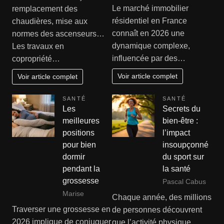
Le marché immobilier
remplacement des
résidentiel en France
chaudières, mise aux
connaît en 2026 une
normes des ascenseurs…
dynamique complexe,
Les travaux en
influencée par des…
copropriété…
Voir article complet
Voir article complet
SANTÉ
SANTÉ
Les
Secrets du
meilleures
bien-être :
positions
l’impact
pour bien
insoupçonné
dormir
du sport sur
pendant la
la santé
grossesse
Pascal Cabus
Marise
Chaque année, des millions
Traverser une grossesse en
de personnes découvrent
2026 implique de conjuguer
que l’activité physique