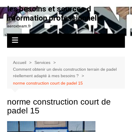
Aller
les besoins et sources d
au
information professionnelle
contenu
aeroxteam.fr
Accueil
Services
Comment obtenir un devis construction terrain de padel
réellement adapté à mes besoins ?
norme construction court de padel 15
norme construction court de
padel 15