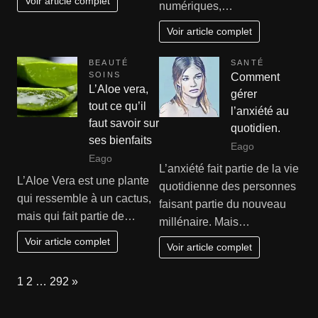
Voir article complet
numériques,…
Voir article complet
BEAUTÉ
SANTÉ
SOINS
Comment
L’Aloe vera,
gérer
tout ce qu’il
l’anxiété au
faut savoir sur
quotidien.
ses bienfaits
Eago
Eago
L’anxiété fait partie de la vie
L’Aloe Vera est une plante
quotidienne des personnes
qui ressemble à un cactus,
faisant partie du nouveau
mais qui fait partie de…
millénaire. Mais…
Voir article complet
Voir article complet
Page:
Next
1
2
…
292
»