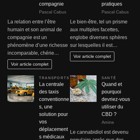
compagnie
pratiques
Pascal Cabus
Pascal Cabus
La relation entre l’être
Le bien-être, tel un prisme
humain et son animal de
aux multiples facettes,
compagnie est un
englobe diverses sphères
phénomène d’une richesse
sur lesquelles il est…
incomparable, chérie…
Voir article complet
Voir article complet
TRANSPORTS
SANTÉ
La centrale
Quand et
des taxis
pourquoi
conventionne
devriez-vous
s, une
utiliser du
solution pour
CBD ?
vos
Amine
déplacement
Le cannabidiol est devenu
s médicaux
populaire après que des