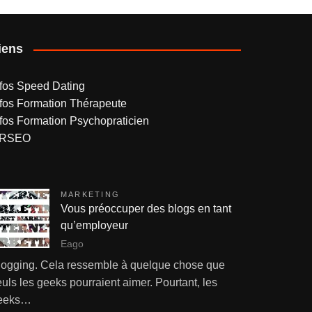
iens
nfos Speed Dating
nfos Formation Thérapeute
nfos Formation Psychopraticien
RSEO
MARKETING
Vous préoccuper des blogs en tant
qu’employeur
Eago
logging. Cela ressemble à quelque chose que
uls les geeks pourraient aimer. Pourtant, les
eeks…