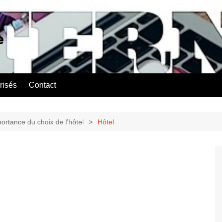
e
risés
Contact
portance du choix de l’hôtel
Hôtel