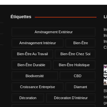
Étiquettes
L
I
Aménagement Extérieur
I
I
Aménagement Intérieur
Bien-Être
C
Bien-Être Au Travail
Bien-Être Chez Soi
Bien-Être Durable
Bien-Être Holistique
Biodiversité
CBD
Croissance Entreprise
Diamant
B
se
Décoration
Décoration D'intérieur
g