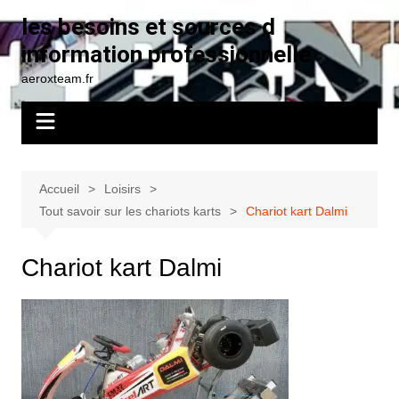
Aller
les besoins et sources d
au
information professionnelle
contenu
aeroxteam.fr
Accueil
Loisirs
Tout savoir sur les chariots karts
Chariot kart Dalmi
Chariot kart Dalmi