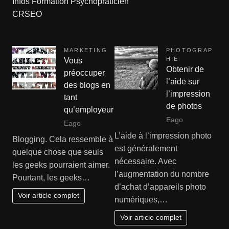
Infos Formation Psychopraticien
CRSEO
MARKETING
PHOTOGRAP
HIE
Vous
Obtenir de
préoccuper
l’aide sur
des blogs en
l’impression
tant
de photos
qu’employeur
Eago
Eago
L’aide à l’impression photo
Blogging. Cela ressemble à
est généralement
quelque chose que seuls
nécessaire. Avec
les geeks pourraient aimer.
l’augmentation du nombre
Pourtant, les geeks…
d’achat d’appareils photo
Voir article complet
numériques,…
Voir article complet