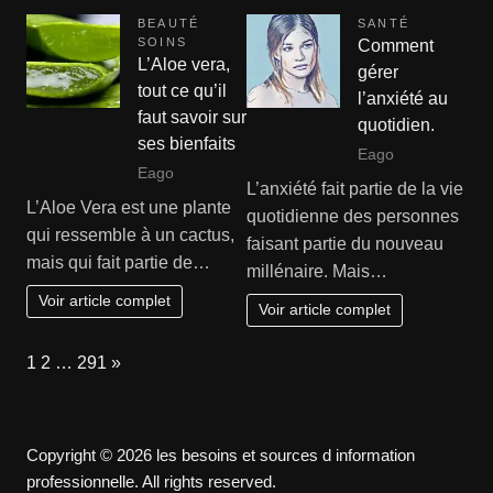
BEAUTÉ
SANTÉ
SOINS
Comment
L’Aloe vera,
gérer
tout ce qu’il
l’anxiété au
faut savoir sur
quotidien.
ses bienfaits
Eago
Eago
L’anxiété fait partie de la vie
L’Aloe Vera est une plante
quotidienne des personnes
qui ressemble à un cactus,
faisant partie du nouveau
mais qui fait partie de…
millénaire. Mais…
Voir article complet
Voir article complet
Page:
Next
1
2
…
291
»
Copyright © 2026 les besoins et sources d information
professionnelle. All rights reserved.