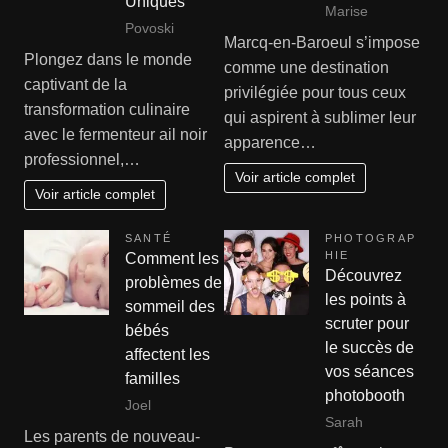
Uniques
Marise
Povoski
Marcq-en-Baroeul s’impose
Plongez dans le monde
comme une destination
captivant de la
privilégiée pour tous ceux
transformation culinaire
qui aspirent à sublimer leur
avec le fermenteur ail noir
apparence…
professionnel,…
Voir article complet
Voir article complet
SANTÉ
PHOTOGRAP
HIE
Comment les
Découvrez
problèmes de
les points à
sommeil des
scruter pour
bébés
le succès de
affectent les
vos séances
familles
photobooth
Joel
Sarah
Les parents de nouveau-