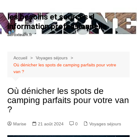
Aller au contenu
les besoins et sources d
information professionnelle
aeroxteam.fr
Accueil
Voyages séjours
Où dénicher les spots de camping parfaits pour votre
van ?
Où dénicher les spots de
camping parfaits pour votre van
?
Marise
21 août 2024
0
Voyages séjours