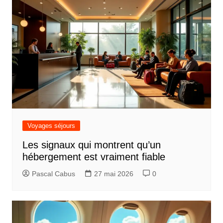
i
g
a
t
i
o
n
d
Voyages séjours
e
Les signaux qui montrent qu’un
l
hébergement est vraiment fiable
’
Pascal Cabus
27 mai 2026
0
a
r
t