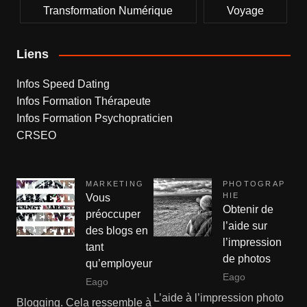
Transformation Numérique
Voyage
Liens
Infos Speed Dating
Infos Formation Thérapeute
Infos Formation Psychopraticien
CRSEO
MARKETING
PHOTOGRAP
HIE
Vous
Obtenir de
préoccuper
l’aide sur
des blogs en
l’impression
tant
de photos
qu’employeur
Eago
Eago
L’aide à l’impression photo
Blogging. Cela ressemble à