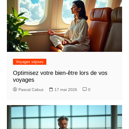
i
c
l
e
Voyages séjours
Optimisez votre bien-être lors de vos
voyages
Pascal Cabus
17 mai 2026
0