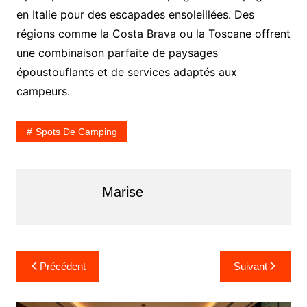
en Italie pour des escapades ensoleillées. Des
régions comme la Costa Brava ou la Toscane offrent
une combinaison parfaite de paysages
époustouflants et de services adaptés aux
campeurs.
Spots De Camping
Marise
N
Précédent
Suivant
a
v