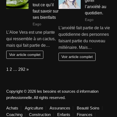
gérer
tout ce qu’il
l’anxiété au
faut savoir sur
quotidien.
ses bienfaits
Eago
Eago
L’anxiété fait partie de la vie
L’Aloe Vera est une plante
quotidienne des personnes
qui ressemble à un cactus,
faisant partie du nouveau
mais qui fait partie de…
millénaire. Mais…
Voir article complet
Voir article complet
Page:
Next
1
2
…
292
»
Copyright © 2026 les besoins et sources d information
professionnelle. All rights reserved.
Achats
Agriculture
Assurances
Beauté Soins
Coaching
Construction
Enfants
Finances