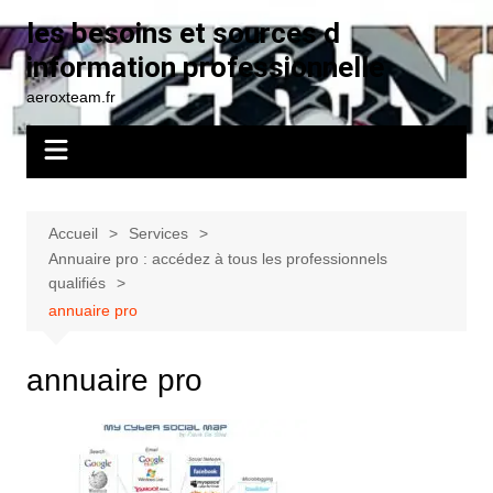
Aller
les besoins et sources d
au
information professionnelle
contenu
aeroxteam.fr
Accueil
Services
Annuaire pro : accédez à tous les professionnels
qualifiés
annuaire pro
annuaire pro