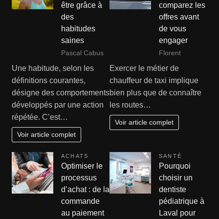
être grâce à
comparez les
des
offres avant
habitudes
de vous
saines
engager
Pascal Cabus
Florent
Une habitude, selon les
Exercer le métier de
définitions courantes,
chauffeur de taxi implique
désigne des comportements
bien plus que de connaître
développés par une action
les routes…
répétée. C’est…
Voir article complet
Voir article complet
ACHATS
SANTÉ
Optimiser le
Pourquoi
processus
choisir un
d’achat : de la
dentiste
commande
pédiatrique à
au paiement
Laval pour