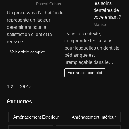
les soins
Pascal Cabus
dentaires de
Un processus d’achat fluide
votre enfant ?
représente un facteur
Marise
déterminant pour la
Dans ce contexte,
satisfaction client et la
comprendre les raisons
réussite…
pour lesquelles un dentiste
Voir article complet
pédiatrique est
irremplaçable dans le…
Voir article complet
Page:
Next
1
2
…
292
»
Étiquettes
Aménagement Extérieur
Aménagement Intérieur