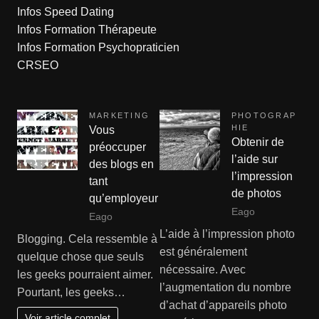
Infos Speed Dating
Infos Formation Thérapeute
Infos Formation Psychopraticien
CRSEO
MARKETING
PHOTOGRAP
HIE
Vous
Obtenir de
préoccuper
l’aide sur
des blogs en
l’impression
tant
de photos
qu’employeur
Eago
Eago
L’aide à l’impression photo
Blogging. Cela ressemble à
est généralement
quelque chose que seuls
nécessaire. Avec
les geeks pourraient aimer.
l’augmentation du nombre
Pourtant, les geeks…
d’achat d’appareils photo
Voir article complet