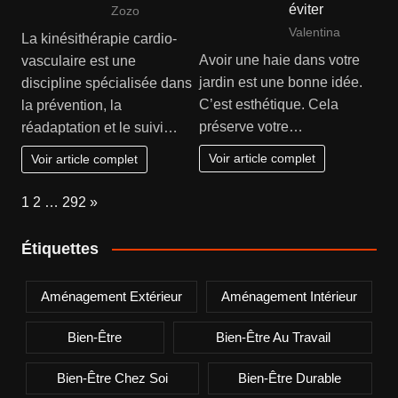
éviter
Zozo
Valentina
La kinésithérapie cardio-
Avoir une haie dans votre
vasculaire est une
jardin est une bonne idée.
discipline spécialisée dans
C’est esthétique. Cela
la prévention, la
préserve votre…
réadaptation et le suivi…
Voir article complet
Voir article complet
Page:
Next
1
2
…
292
»
Étiquettes
Aménagement Extérieur
Aménagement Intérieur
Bien-Être
Bien-Être Au Travail
Bien-Être Chez Soi
Bien-Être Durable