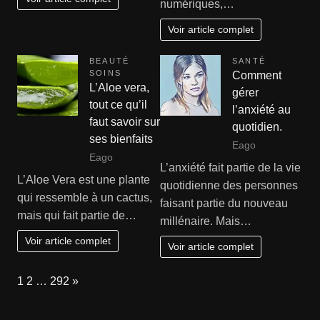
numériques,…
Voir article complet
BEAUTÉ
SANTÉ
SOINS
Comment
L’Aloe vera,
gérer
tout ce qu’il
l’anxiété au
faut savoir sur
quotidien.
ses bienfaits
Eago
Eago
L’anxiété fait partie de la vie
L’Aloe Vera est une plante
quotidienne des personnes
qui ressemble à un cactus,
faisant partie du nouveau
mais qui fait partie de…
millénaire. Mais…
Voir article complet
Voir article complet
Page:
Next
1
2
…
292
»