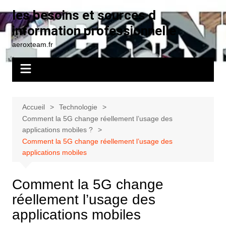
Aller
les besoins et sources d
au
information professionnelle
contenu
aeroxteam.fr
Accueil
Technologie
Comment la 5G change réellement l’usage des
applications mobiles ?
Comment la 5G change réellement l’usage des
applications mobiles
Comment la 5G change
réellement l’usage des
applications mobiles