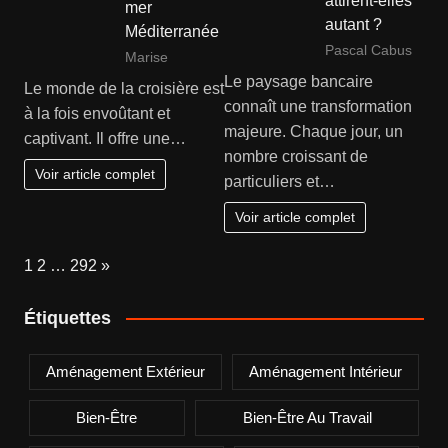
attirent-elles
mer
autant ?
Méditerranée
Pascal Cabus
Marise
Le paysage bancaire
Le monde de la croisière est
connaît une transformation
à la fois envoûtant et
majeure. Chaque jour, un
captivant. Il offre une…
nombre croissant de
Voir article complet
particuliers et…
Voir article complet
Page:
Next
1
2
…
292
»
Étiquettes
Aménagement Extérieur
Aménagement Intérieur
Bien-Être
Bien-Être Au Travail