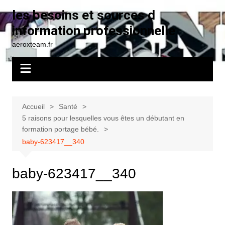
Aller
les besoins et sources d
au
information professionnelle
contenu
aeroxteam.fr
Accueil
Santé
5 raisons pour lesquelles vous êtes un débutant en
formation portage bébé.
baby-623417__340
baby-623417__340