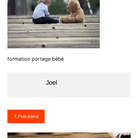
formation portage bébé
Joel
Navigation
Précédent
de
l’article