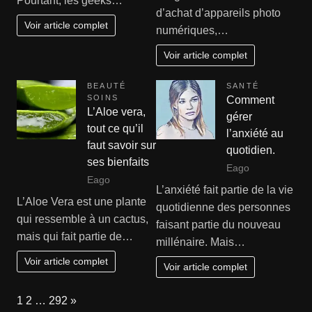
Pourtant, les geeks…
d’achat d’appareils photo
Voir article complet
numériques,…
Voir article complet
BEAUTÉ
SANTÉ
SOINS
Comment
L’Aloe vera,
gérer
tout ce qu’il
l’anxiété au
faut savoir sur
quotidien.
ses bienfaits
Eago
Eago
L’anxiété fait partie de la vie
L’Aloe Vera est une plante
quotidienne des personnes
qui ressemble à un cactus,
faisant partie du nouveau
mais qui fait partie de…
millénaire. Mais…
Voir article complet
Voir article complet
Page:
Next
1
2
…
292
»