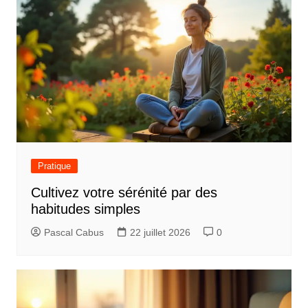
t
i
c
l
e
Pratique
Cultivez votre sérénité par des
habitudes simples
Pascal Cabus
22 juillet 2026
0