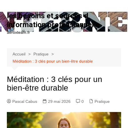
Aller au contenu
les besoins et sources d
information professionnelle
aeroxteam.fr
Accueil
Pratique
Méditation : 3 clés pour un bien-être durable
Méditation : 3 clés pour un
bien-être durable
Pascal Cabus
29 mai 2026
0
Pratique