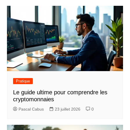
v
i
g
a
t
i
o
n
d
Pratique
e
Le guide ultime pour comprendre les
l
cryptomonnaies
’
Pascal Cabus
23 juillet 2026
0
a
r