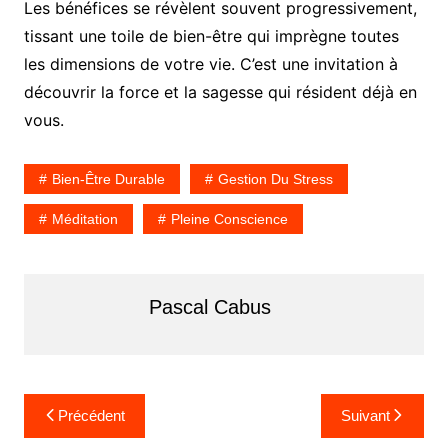
Les bénéfices se révèlent souvent progressivement,
tissant une toile de bien-être qui imprègne toutes
les dimensions de votre vie. C’est une invitation à
découvrir la force et la sagesse qui résident déjà en
vous.
Bien-Être Durable
Gestion Du Stress
Méditation
Pleine Conscience
Pascal Cabus
N
Précédent
Suivant
a