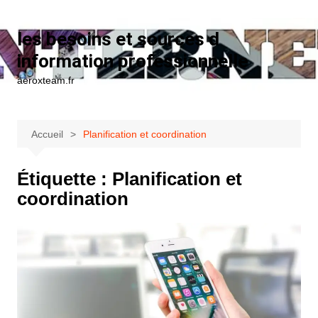
Aller au contenu
les besoins et sources d
information professionnelle
aeroxteam.fr
Accueil
Planification et coordination
Étiquette :
Planification et
coordination