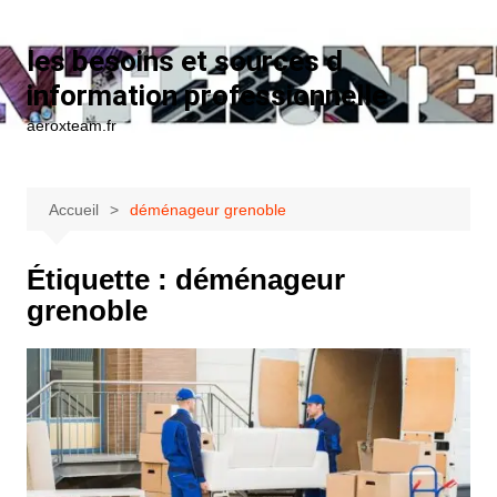
Aller au contenu
les besoins et sources d
information professionnelle
aeroxteam.fr
Accueil
déménageur grenoble
Étiquette :
déménageur
grenoble