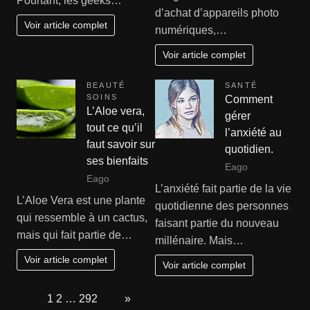
Pourtant, les geeks…
d’achat d’appareils photo
Voir article complet
numériques,…
Voir article complet
BEAUTÉ
SANTÉ
SOINS
Comment
L’Aloe vera,
gérer
tout ce qu’il
l’anxiété au
faut savoir sur
quotidien.
ses bienfaits
Eago
Eago
L’anxiété fait partie de la vie
L’Aloe Vera est une plante
quotidienne des personnes
qui ressemble à un cactus,
faisant partie du nouveau
mais qui fait partie de…
millénaire. Mais…
Voir article complet
Voir article complet
Page:
1
2
…
292
Next
»