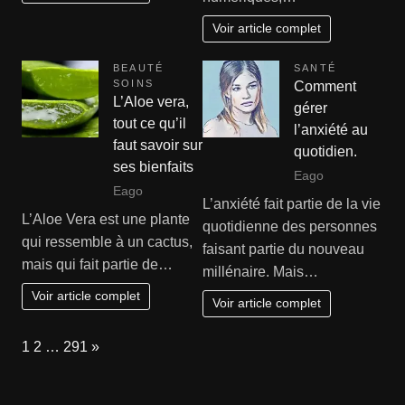
Voir article complet
BEAUTÉ
SANTÉ
SOINS
Comment
L’Aloe vera,
gérer
tout ce qu’il
l’anxiété au
faut savoir sur
quotidien.
ses bienfaits
Eago
Eago
L’anxiété fait partie de la vie
L’Aloe Vera est une plante
quotidienne des personnes
qui ressemble à un cactus,
faisant partie du nouveau
mais qui fait partie de…
millénaire. Mais…
Voir article complet
Voir article complet
Page:
Next
1
2
…
291
»