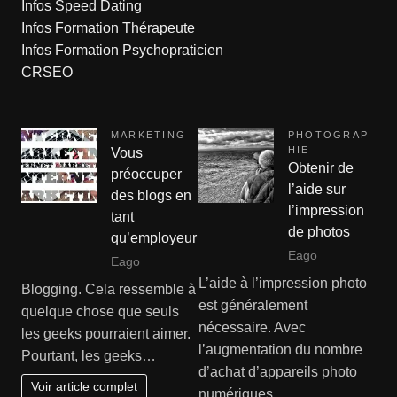
Infos Speed Dating
Infos Formation Thérapeute
Infos Formation Psychopraticien
CRSEO
MARKETING
PHOTOGRAP
HIE
Vous
Obtenir de
préoccuper
l’aide sur
des blogs en
l’impression
tant
de photos
qu’employeur
Eago
Eago
L’aide à l’impression photo
Blogging. Cela ressemble à
est généralement
quelque chose que seuls
nécessaire. Avec
les geeks pourraient aimer.
l’augmentation du nombre
Pourtant, les geeks…
d’achat d’appareils photo
Voir article complet
numériques,…