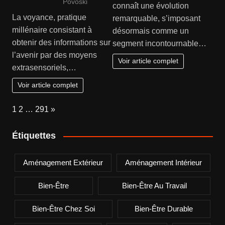
Povoski
connaît une évolution
La voyance, pratique
remarquable, s’imposant
millénaire consistant à
désormais comme un
obtenir des informations sur
segment incontournable…
l’avenir par des moyens
Voir article complet
extrasensoriels,…
Voir article complet
Page:
Next
1
2
…
291
»
Étiquettes
Aménagement Extérieur
Aménagement Intérieur
Bien-Être
Bien-Être Au Travail
Bien-Être Chez Soi
Bien-Être Durable