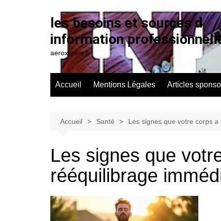
Aller
au
les besoins et sources d
contenu
information professionnell
aeroxteam.fr
Accueil
Mentions Légales
Articles sponso
Accueil
Santé
Les signes que votre corps a
Les signes que votre
rééquilibrage imméd