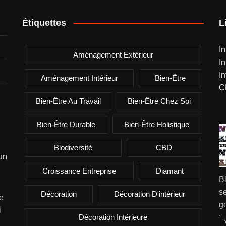
Étiquettes
L
I
Aménagement Extérieur
I
I
Aménagement Intérieur
Bien-Être
C
Bien-Être Au Travail
Bien-Être Chez Soi
Bien-Être Durable
Bien-Être Holistique
Biodiversité
CBD
un
Croissance Entreprise
Diamant
B
se
Décoration
Décoration D'intérieur
de
g
i
Décoration Intérieure