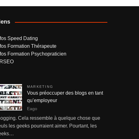
iens
nfos Speed Dating
nfos Formation Thérapeute
nfos Formation Psychopraticien
RSEO
MARKETING
Vous préoccuper des blogs en tant
qu’employeur
Eago
logging. Cela ressemble à quelque chose que
uls les geeks pourraient aimer. Pourtant, les
eeks…