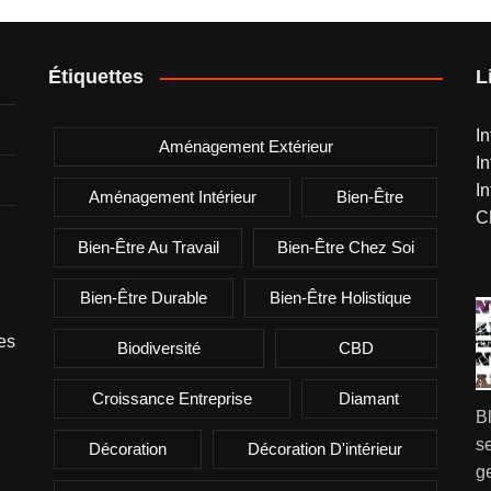
Étiquettes
L
I
Aménagement Extérieur
I
I
Aménagement Intérieur
Bien-Être
C
Bien-Être Au Travail
Bien-Être Chez Soi
Bien-Être Durable
Bien-Être Holistique
es
Biodiversité
CBD
Croissance Entreprise
Diamant
B
se
Décoration
Décoration D'intérieur
g