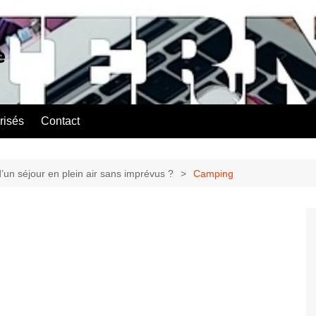
e
risés
Contact
’un séjour en plein air sans imprévus ?
Camping