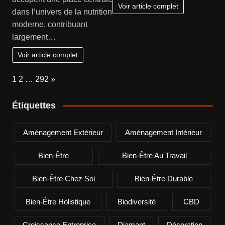
Voir article complet
dans l’univers de la nutrition
moderne, contribuant
largement…
Voir article complet
Page:
Next
1
2
…
292
»
Étiquettes
Aménagement Extérieur
Aménagement Intérieur
Bien-Être
Bien-Être Au Travail
Bien-Être Chez Soi
Bien-Être Durable
Bien-Être Holistique
Biodiversité
CBD
Croissance Entreprise
Diamant
Décoration