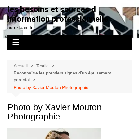
Aller
les besoins et sources d
au
information professionnelle
contenu
aeroxteam.fr
Accueil
Textile
Reconnaître les premiers signes d’un épuisement
parental
Photo by Xavier Mouton Photographie
Photo by Xavier Mouton
Photographie