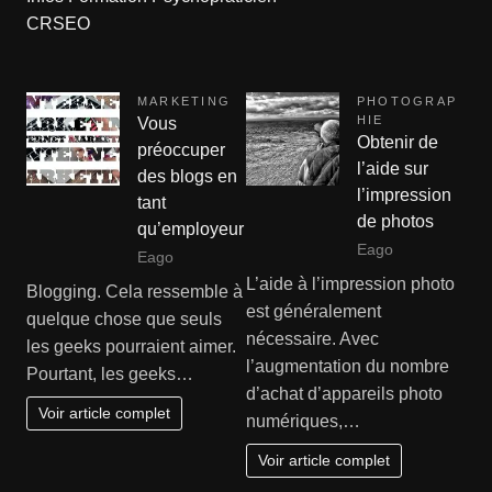
CRSEO
MARKETING
PHOTOGRAP
HIE
Vous
Obtenir de
préoccuper
l’aide sur
des blogs en
l’impression
tant
de photos
qu’employeur
Eago
Eago
L’aide à l’impression photo
Blogging. Cela ressemble à
est généralement
quelque chose que seuls
nécessaire. Avec
les geeks pourraient aimer.
l’augmentation du nombre
Pourtant, les geeks…
d’achat d’appareils photo
Voir article complet
numériques,…
Voir article complet