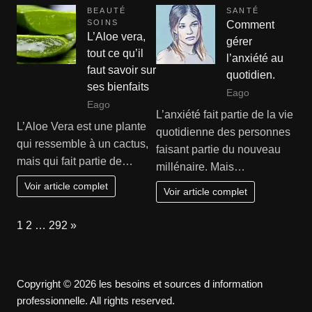
BEAUTÉ
SANTÉ
SOINS
Comment
L’Aloe vera,
gérer
tout ce qu’il
l’anxiété au
faut savoir sur
quotidien.
ses bienfaits
Eago
Eago
L’anxiété fait partie de la vie
L’Aloe Vera est une plante
quotidienne des personnes
qui ressemble à un cactus,
faisant partie du nouveau
mais qui fait partie de…
millénaire. Mais…
Voir article complet
Voir article complet
Page:
Next
1
2
…
292
»
Copyright © 2026 les besoins et sources d information
professionnelle. All rights reserved.