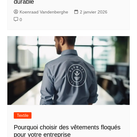
durable
’
Koenraad Vandenberghe
2 janvier 2026
a
0
r
t
i
c
l
e
Textile
Pourquoi choisir des vêtements floqués
pour votre entreprise