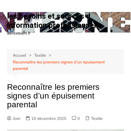
Aller au contenu
les besoins et sources d
information professionnelle
aeroxteam.fr
Accueil
Textile
Reconnaître les premiers signes d’un épuisement
parental
Reconnaître les premiers
signes d’un épuisement
parental
Joel
18 décembre 2025
0
Textile