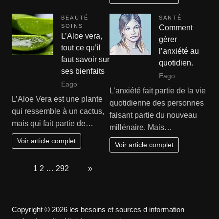
BEAUTÉ
SANTÉ
SOINS
Comment
L’Aloe vera,
gérer
tout ce qu’il
l’anxiété au
faut savoir sur
quotidien.
ses bienfaits
Eago
Eago
L’anxiété fait partie de la vie
L’Aloe Vera est une plante
quotidienne des personnes
qui ressemble à un cactus,
faisant partie du nouveau
mais qui fait partie de…
millénaire. Mais…
Voir article complet
Voir article complet
Page:
1
2
…
292
Next
»
Copyright © 2026 les besoins et sources d information