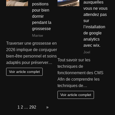
auxquelles
positions
vous ne vous
pour bien
attendez pas
dormir
sur
pendant la
l’installation
grossesse
de google
Marise
analytics
Traverser une grossesse en
avec wix.
2026 implique de conjuguer
Joel
bien-être personnel et soins
Tout savoir sur les
adaptés pour préserver…
techniques de
Voir article complet
fonctionnement des CMS
Afin de comprendre les
techniques de…
Voir article complet
Page:
1
2
…
292
Next
»