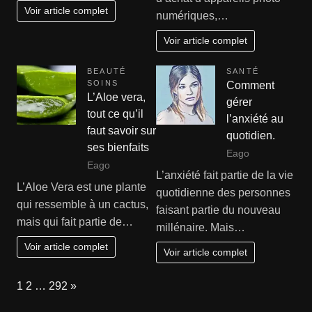
Voir article complet
numériques,…
Voir article complet
BEAUTÉ
SANTÉ
SOINS
Comment
L’Aloe vera,
gérer
tout ce qu’il
l’anxiété au
faut savoir sur
quotidien.
ses bienfaits
Eago
Eago
L’anxiété fait partie de la vie
L’Aloe Vera est une plante
quotidienne des personnes
qui ressemble à un cactus,
faisant partie du nouveau
mais qui fait partie de…
millénaire. Mais…
Voir article complet
Voir article complet
Page:
Next
1
2
…
292
»