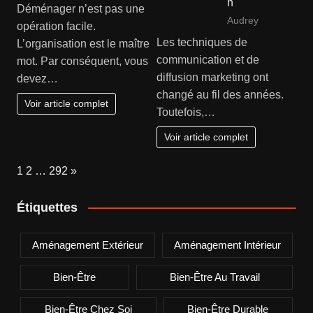
n
Déménager n’est pas une
Audrey
opération facile.
Les techniques de
L’organisation est le maître
communication et de
mot. Par conséquent, vous
diffusion marketing ont
devez…
changé au fil des années.
Voir article complet
Toutefois,…
Voir article complet
Page:
Next
1
2
…
292
»
Étiquettes
Aménagement Extérieur
Aménagement Intérieur
Bien-Être
Bien-Être Au Travail
Bien-Être Chez Soi
Bien-Être Durable