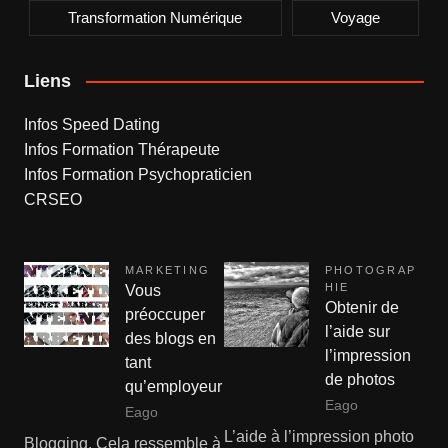
Transformation Numérique
Voyage
Liens
Infos Speed Dating
Infos Formation Thérapeute
Infos Formation Psychopraticien
CRSEO
MARKETING
PHOTOGRAP
HIE
Vous
Obtenir de
préoccuper
l’aide sur
des blogs en
l’impression
tant
de photos
qu’employeur
Eago
Eago
L’aide à l’impression photo
Blogging. Cela ressemble à