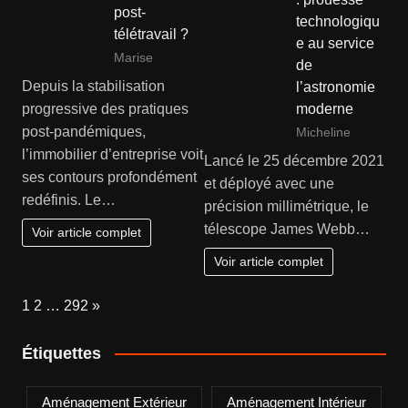
post-
technologiqu
télétravail ?
e au service
Marise
de
Depuis la stabilisation
l’astronomie
moderne
progressive des pratiques
post-pandémiques,
Micheline
l’immobilier d’entreprise voit
Lancé le 25 décembre 2021
ses contours profondément
et déployé avec une
redéfinis. Le…
précision millimétrique, le
télescope James Webb…
Voir article complet
Voir article complet
Page:
Next
1
2
…
292
»
Étiquettes
Aménagement Extérieur
Aménagement Intérieur