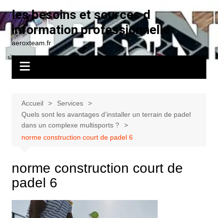
Aller
les besoins et sources d
au
information professionnelle
contenu
aeroxteam.fr
Accueil
Services
Quels sont les avantages d’installer un terrain de padel
dans un complexe multisports ?
norme construction court de padel 6
norme construction court de
padel 6