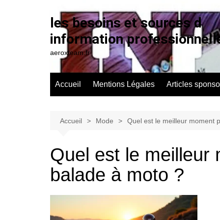
Aller
au
les besoins et sources d
contenu
information professionnell
aeroxteam.fr
Accueil
Mentions Légales
Articles sponso
Accueil
Mode
Quel est le meilleur moment 
Quel est le meilleu
balade à moto ?