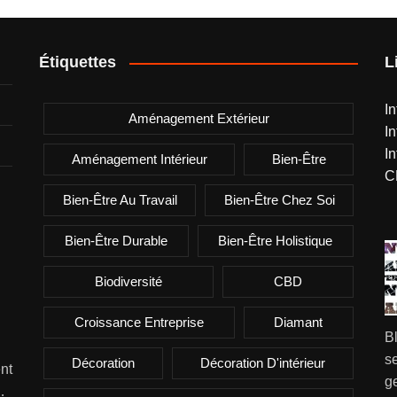
Étiquettes
L
I
Aménagement Extérieur
I
I
Aménagement Intérieur
Bien-Être
C
Bien-Être Au Travail
Bien-Être Chez Soi
Bien-Être Durable
Bien-Être Holistique
Biodiversité
CBD
Croissance Entreprise
Diamant
B
se
Décoration
Décoration D'intérieur
nt
g
…