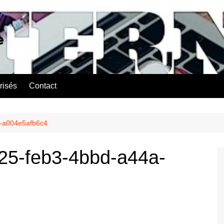
e
risés
Contact
-a004e5afb6c4
25-feb3-4bbd-a44a-