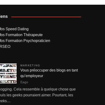
iens
nfos Speed Dating
nfos Formation Thérapeute
nfos Formation Psychopraticien
RSEO
MARKETING
Vous préoccuper des blogs en tant
qu’employeur
Eago
logging. Cela ressemble à quelque chose que
uls les geeks pourraient aimer. Pourtant, les
eeks…