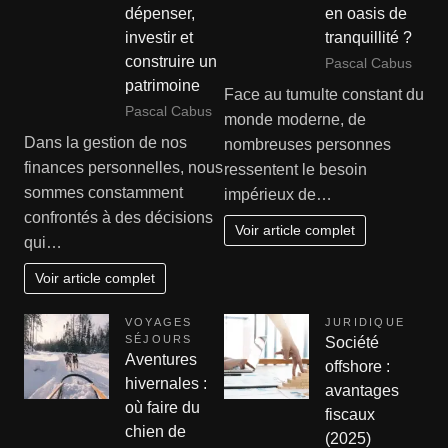
dépenser,
en oasis de
investir et
tranquillité ?
construire un
Pascal Cabus
patrimoine
Face au tumulte constant du
Pascal Cabus
monde moderne, de
Dans la gestion de nos
nombreuses personnes
finances personnelles, nous
ressentent le besoin
sommes constamment
impérieux de…
confrontés à des décisions
Voir article complet
qui…
Voir article complet
VOYAGES
JURIDIQUE
SÉJOURS
Société
Aventures
offshore :
hivernales :
avantages
où faire du
fiscaux
chien de
(2025)