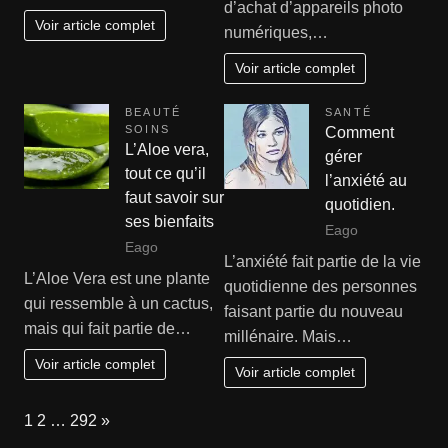
d’achat d’appareils photo
Voir article complet
numériques,…
Voir article complet
BEAUTÉ
SANTÉ
SOINS
Comment
L’Aloe vera,
gérer
tout ce qu’il
l’anxiété au
faut savoir sur
quotidien.
ses bienfaits
Eago
Eago
L’anxiété fait partie de la vie
L’Aloe Vera est une plante
quotidienne des personnes
qui ressemble à un cactus,
faisant partie du nouveau
mais qui fait partie de…
millénaire. Mais…
Voir article complet
Voir article complet
Page:
Next
1
2
…
292
»