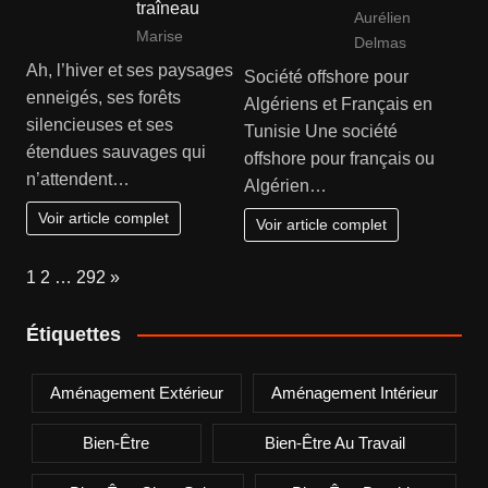
traîneau
Aurélien
Marise
Delmas
Ah, l’hiver et ses paysages
Société offshore pour
enneigés, ses forêts
Algériens et Français en
silencieuses et ses
Tunisie Une société
étendues sauvages qui
offshore pour français ou
n’attendent…
Algérien…
Voir article complet
Voir article complet
Page:
Next
1
2
…
292
»
Étiquettes
Aménagement Extérieur
Aménagement Intérieur
Bien-Être
Bien-Être Au Travail