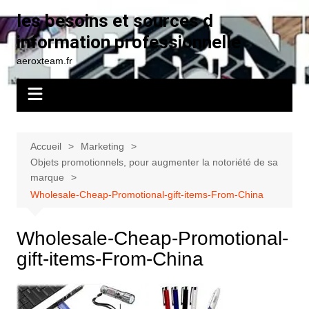
Aller
les besoins et sources d
au
information professionnelle
contenu
aeroxteam.fr
Accueil
Marketing
Objets promotionnels, pour augmenter la notoriété de sa
marque
Wholesale-Cheap-Promotional-gift-items-From-China
Wholesale-Cheap-Promotional-
gift-items-From-China