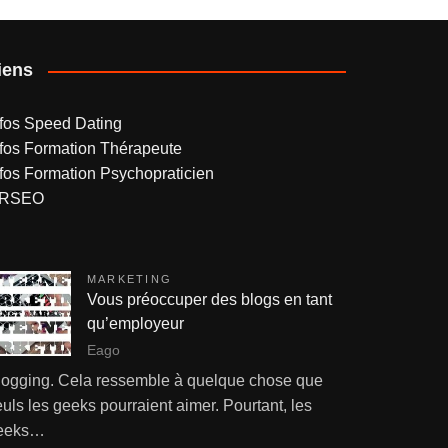
iens
nfos Speed Dating
nfos Formation Thérapeute
nfos Formation Psychopraticien
RSEO
MARKETING
Vous préoccuper des blogs en tant
qu’employeur
Eago
logging. Cela ressemble à quelque chose que
uls les geeks pourraient aimer. Pourtant, les
eeks…