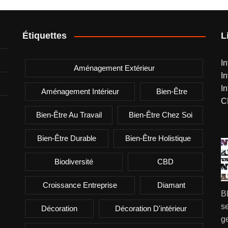
Étiquettes
L
I
Aménagement Extérieur
I
I
Aménagement Intérieur
Bien-Être
C
Bien-Être Au Travail
Bien-Être Chez Soi
Bien-Être Durable
Bien-Être Holistique
Biodiversité
CBD
Croissance Entreprise
Diamant
B
se
Décoration
Décoration D'intérieur
g