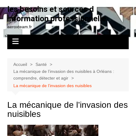
Aller
les besoins et sources d
au
information professionnelle
contenu
aeroxteam.fr
Accueil
Santé
La mécanique de l’invasion des nuisibles à Orléans :
comprendre, détecter et agir
La mécanique de l’invasion des nuisibles
La mécanique de l’invasion des
nuisibles