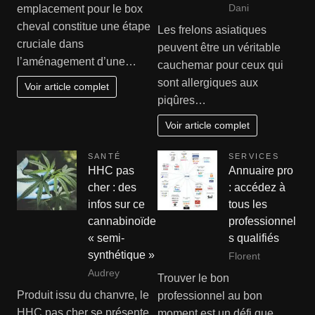
Dani
emplacement pour le box
cheval constitue une étape
Les frelons asiatiques
cruciale dans
peuvent être un véritable
l’aménagement d’une…
cauchemar pour ceux qui
sont allergiques aux
Voir article complet
piqûres…
Voir article complet
SANTÉ
SERVICES
HHC pas
Annuaire pro
cher : des
: accédez à
infos sur ce
tous les
cannabinoïde
professionnel
« semi-
s qualifiés
synthétique »
Florent
Audrey
Trouver le bon
Produit issu du chanvre, le
professionnel au bon
HHC pas cher se présente
moment est un défi que