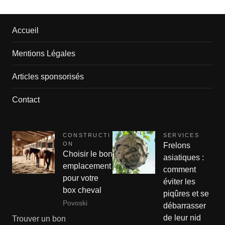
Accueil
Mentions Légales
Articles sponsorisés
Contact
CONSTRUCTI
SERVICES
ON
Frelons
Choisir le bon
asiatiques :
emplacement
comment
pour votre
éviter les
box cheval
piqûres et se
Povoski
débarrasser
de leur nid
Trouver un bon