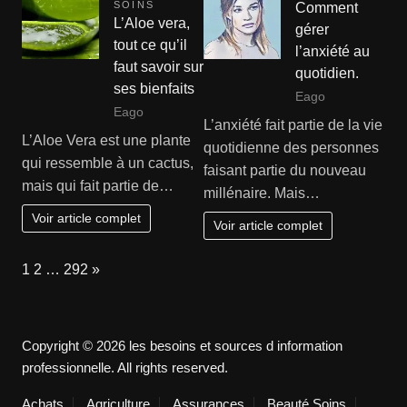
SOINS
Comment
L’Aloe vera,
gérer
tout ce qu’il
l’anxiété au
faut savoir sur
quotidien.
ses bienfaits
Eago
Eago
L’anxiété fait partie de la vie
L’Aloe Vera est une plante
quotidienne des personnes
qui ressemble à un cactus,
faisant partie du nouveau
mais qui fait partie de…
millénaire. Mais…
Voir article complet
Voir article complet
Page:
Next
1
2
…
292
»
Copyright © 2026 les besoins et sources d information
professionnelle. All rights reserved.
Achats
Agriculture
Assurances
Beauté Soins