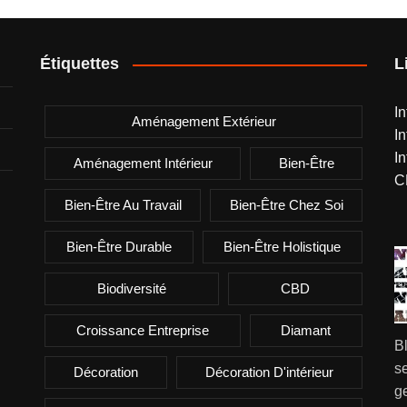
Étiquettes
L
I
Aménagement Extérieur
I
I
Aménagement Intérieur
Bien-Être
C
Bien-Être Au Travail
Bien-Être Chez Soi
Bien-Être Durable
Bien-Être Holistique
Biodiversité
CBD
Croissance Entreprise
Diamant
B
se
Décoration
Décoration D'intérieur
g