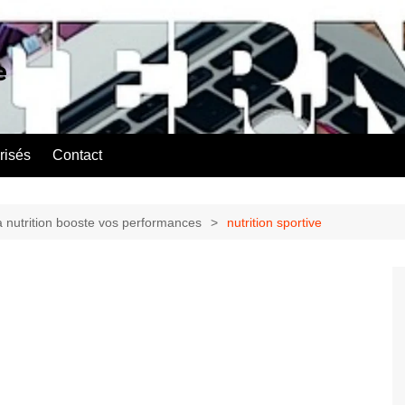
e
risés
Contact
la nutrition booste vos performances
nutrition sportive