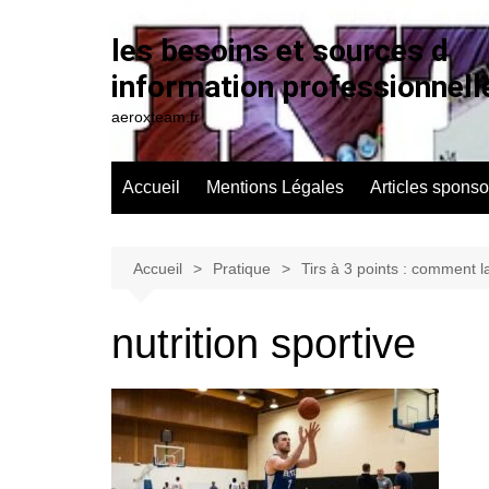
Aller
au
les besoins et sources d
contenu
information professionnell
aeroxteam.fr
Accueil
Mentions Légales
Articles sponso
Accueil
Pratique
Tirs à 3 points : comment 
nutrition sportive