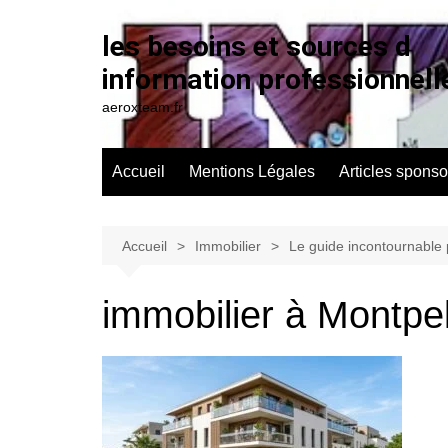
Aller
au
les besoins et sources d
contenu
information professionnell
aeroxteam.fr
Accueil
Mentions Légales
Articles sponso
Accueil
Immobilier
Le guide incontournable 
immobilier à Montpel