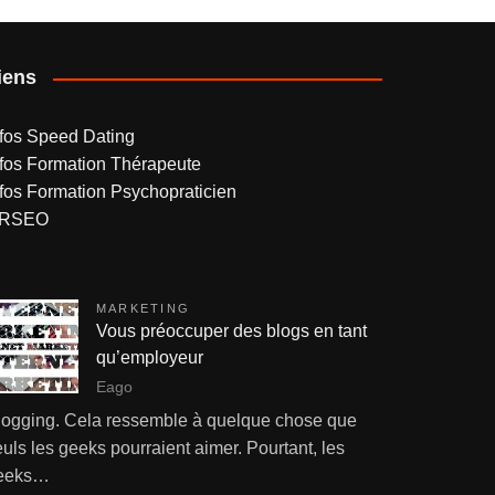
iens
nfos Speed Dating
nfos Formation Thérapeute
nfos Formation Psychopraticien
RSEO
MARKETING
Vous préoccuper des blogs en tant
qu’employeur
Eago
logging. Cela ressemble à quelque chose que
uls les geeks pourraient aimer. Pourtant, les
eeks…