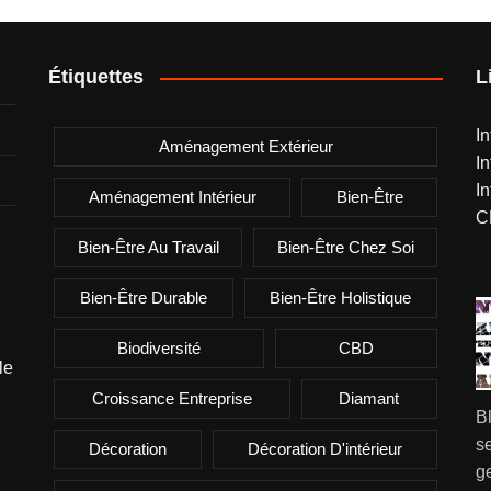
Étiquettes
L
I
Aménagement Extérieur
I
I
Aménagement Intérieur
Bien-Être
C
Bien-Être Au Travail
Bien-Être Chez Soi
Bien-Être Durable
Bien-Être Holistique
Biodiversité
CBD
le
Croissance Entreprise
Diamant
B
se
Décoration
Décoration D'intérieur
g