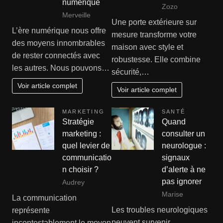
numérique
Zozo
Merveille
Une porte extérieure sur
L’ère numérique nous offre
mesure transforme votre
des moyens innombrables
maison avec style et
de rester connectés avec
robustesse. Elle combine
les autres. Nous pouvons…
sécurité,…
Voir article complet
Voir article complet
MARKETING
SANTÉ
Stratégie
Quand
marketing :
consulter un
quel levier de
neurologue :
communicatio
signaux
n choisir ?
d’alerte à ne
pas ignorer
Audrey
Marise
La communication
Les troubles neurologiques
représente
peuvent survenir
incontestablement le moyen