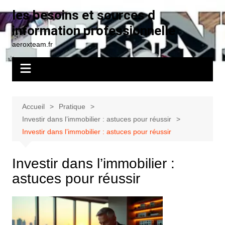
Aller
les besoins et sources d
au
information professionnelle
contenu
aeroxteam.fr
Accueil
Pratique
Investir dans l’immobilier : astuces pour réussir
Investir dans l’immobilier : astuces pour réussir
Investir dans l’immobilier :
astuces pour réussir