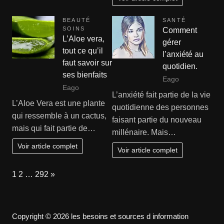
BEAUTÉ
SANTÉ
SOINS
Comment
L’Aloe vera,
gérer
tout ce qu’il
l’anxiété au
faut savoir sur
quotidien.
ses bienfaits
Eago
Eago
L’anxiété fait partie de la vie
L’Aloe Vera est une plante
quotidienne des personnes
qui ressemble à un cactus,
faisant partie du nouveau
mais qui fait partie de…
millénaire. Mais…
Voir article complet
Voir article complet
Page:
Next
1
2
…
292
»
Copyright © 2026 les besoins et sources d information