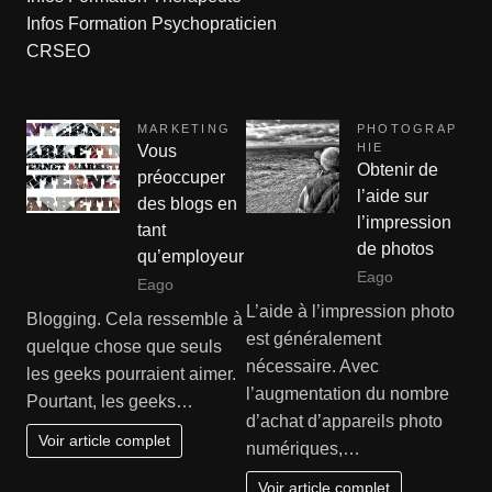
Infos Formation Psychopraticien
CRSEO
MARKETING
PHOTOGRAP
HIE
Vous
Obtenir de
préoccuper
l’aide sur
des blogs en
l’impression
tant
de photos
qu’employeur
Eago
Eago
L’aide à l’impression photo
Blogging. Cela ressemble à
est généralement
quelque chose que seuls
nécessaire. Avec
les geeks pourraient aimer.
l’augmentation du nombre
Pourtant, les geeks…
d’achat d’appareils photo
Voir article complet
numériques,…
Voir article complet