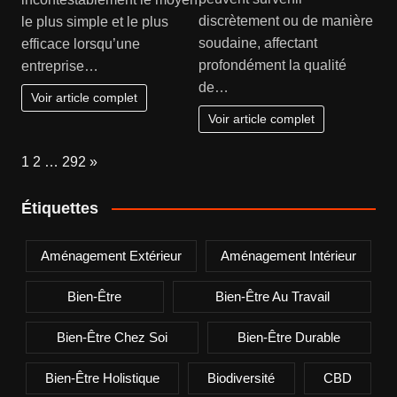
discrètement ou de manière
le plus simple et le plus
soudaine, affectant
efficace lorsqu’une
profondément la qualité
entreprise…
de…
Voir article complet
Voir article complet
Page:
Next
1
2
…
292
»
Étiquettes
Aménagement Extérieur
Aménagement Intérieur
Bien-Être
Bien-Être Au Travail
Bien-Être Chez Soi
Bien-Être Durable
Bien-Être Holistique
Biodiversité
CBD